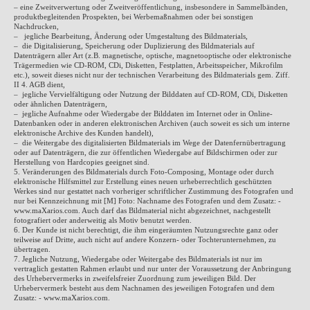
– eine Zweitverwertung oder Zweitveröffentlichung, insbesondere in Sammelbänden,
produktbegleitenden Prospekten, bei Werbemaßnahmen oder bei sonstigen
Nachdrucken,
– jegliche Bearbeitung, Änderung oder Umgestaltung des Bildmaterials,
– die Digitalisierung, Speicherung oder Duplizierung des Bildmaterials auf
Datenträgern aller Art (z.B. magnetische, optische, magnetooptische oder elektronische
Trägermedien wie CD-ROM, CDi, Disketten, Festplatten, Arbeitsspeicher, Mikrofilm
etc.), soweit dieses nicht nur der technischen Verarbeitung des Bildmaterials gem. Ziff.
II 4. AGB dient,
– jegliche Vervielfältigung oder Nutzung der Bilddaten auf CD-ROM, CDi, Disketten
oder ähnlichen Datenträgern,
– jegliche Aufnahme oder Wiedergabe der Bilddaten im Internet oder in Online-
Datenbanken oder in anderen elektronischen Archiven (auch soweit es sich um interne
elektronische Archive des Kunden handelt),
– die Weitergabe des digitalisierten Bildmaterials im Wege der Datenfernübertragung
oder auf Datenträgern, die zur öffentlichen Wiedergabe auf Bildschirmen oder zur
Herstellung von Hardcopies geeignet sind.
5. Veränderungen des Bildmaterials durch Foto-Composing, Montage oder durch
elektronische Hilfsmittel zur Erstellung eines neuen urheberrechtlich geschützten
Werkes sind nur gestattet nach vorheriger schriftlicher Zustimmung des Fotografen und
nur bei Kennzeichnung mit [M] Foto: Nachname des Fotografen und dem Zusatz: -
www.maXarios.com. Auch darf das Bildmaterial nicht abgezeichnet, nachgestellt
fotografiert oder anderweitig als Motiv benutzt werden.
6. Der Kunde ist nicht berechtigt, die ihm eingeräumten Nutzungsrechte ganz oder
teilweise auf Dritte, auch nicht auf andere Konzern- oder Tochterunternehmen, zu
übertragen.
7. Jegliche Nutzung, Wiedergabe oder Weitergabe des Bildmaterials ist nur im
vertraglich gestatten Rahmen erlaubt und nur unter der Voraussetzung der Anbringung
des Urhebervermerks in zweifelsfreier Zuordnung zum jeweiligen Bild. Der
Urhebervermerk besteht aus dem Nachnamen des jeweiligen Fotografen und dem
Zusatz: - www.maXarios.com.