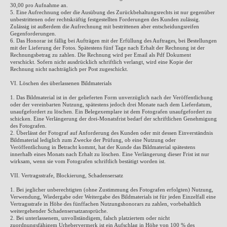
30,00 pro Aufnahme an.
5. Eine Aufrechnung oder die Ausübung des Zurückbehaltungsrechts ist nur gegenüber
unbestrittenen oder rechtskräftig festgestellten Forderungen des Kunden zulässig.
Zulässig ist außerdem die Aufrechnung mit bestrittenen aber entscheidungsreifen
Gegenforderungen.
6. Das Honorar ist fällig bei Aufträgen mit der Erfüllung des Auftrages, bei Bestellungen
mit der Lieferung der Fotos. Spätestens fünf Tage nach Erhalt der Rechnung ist der
Rechnungsbetrag zu zahlen. Die Rechnung wird per Email als Pdf Dokument
verschickt. Sofern nicht ausdrücklich schriftlich verlangt, wird eine Kopie der
Rechnung nicht nachträglich per Post zugeschickt.
VI. Löschen des überlassenen Bildmaterials
1. Das Bildmaterial ist in der gelieferten Form unverzüglich nach der Veröffentlichung
oder der vereinbarten Nutzung, spätestens jedoch drei Monate nach dem Lieferdatum,
unaufgefordert zu löschen. Ein Belegexemplare ist dem Fotografen unaufgefordert zu
schicken. Eine Verlängerung der drei-Monatsfrist bedarf der schriftlichen Genehmigung
des Fotografen.
2. Überlässt der Fotograf auf Anforderung des Kunden oder mit dessen Einverständnis
Bildmaterial lediglich zum Zwecke der Prüfung, ob eine Nutzung oder
Veröffentlichung in Betracht kommt, hat der Kunde das Bildmaterial spätestens
innerhalb eines Monats nach Erhalt zu löschen. Eine Verlängerung dieser Frist ist nur
wirksam, wenn sie vom Fotografen schriftlich bestätigt worden ist.
VII. Vertragsstrafe, Blockierung, Schadensersatz
1. Bei jeglicher unberechtigten (ohne Zustimmung des Fotografen erfolgten) Nutzung,
Verwendung, Wiedergabe oder Weitergabe des Bildmaterials ist für jeden Einzelfall eine
Vertragsstrafe in Höhe des fünffachen Nutzungshonorars zu zahlen, vorbehaltlich
weitergehender Schadensersatzansprüche.
2. Bei unterlassenem, unvollständigem, falsch platziertem oder nicht
zuordnungsfähigem Urhebervermerk ist ein Aufschlag in Höhe von 100 % des