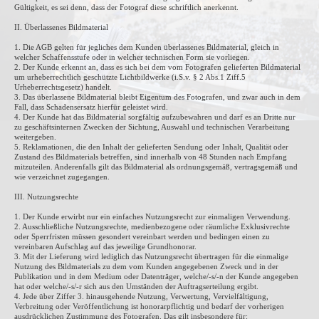
Gültigkeit, es sei denn, dass der Fotograf diese schriftlich anerkennt.
II. Überlassenes Bildmaterial
1. Die AGB gelten für jegliches dem Kunden überlassenes Bildmaterial, gleich in
welcher Schaffensstufe oder in welcher technischen Form sie vorliegen.
2. Der Kunde erkennt an, dass es sich bei dem vom Fotografen gelieferten Bildmaterial
um urheberrechtlich geschützte Lichtbildwerke (i.S.v. § 2 Abs.1 Ziff.5
Urheberrechtsgesetz) handelt.
3. Das überlassene Bildmaterial bleibt Eigentum des Fotografen, und zwar auch in dem
Fall, dass Schadensersatz hierfür geleistet wird.
4. Der Kunde hat das Bildmaterial sorgfältig aufzubewahren und darf es an Dritte nur
zu geschäftsinternen Zwecken der Sichtung, Auswahl und technischen Verarbeitung
weitergeben.
5. Reklamationen, die den Inhalt der gelieferten Sendung oder Inhalt, Qualität oder
Zustand des Bildmaterials betreffen, sind innerhalb von 48 Stunden nach Empfang
mitzuteilen. Anderenfalls gilt das Bildmaterial als ordnungsgemäß, vertragsgemäß und
wie verzeichnet zugegangen.
III. Nutzungsrechte
1. Der Kunde erwirbt nur ein einfaches Nutzungsrecht zur einmaligen Verwendung.
2. Ausschließliche Nutzungsrechte, medienbezogene oder räumliche Exklusivrechte
oder Sperrfristen müssen gesondert vereinbart werden und bedingen einen zu
vereinbaren Aufschlag auf das jeweilige Grundhonorar.
3. Mit der Lieferung wird lediglich das Nutzungsrecht übertragen für die einmalige
Nutzung des Bildmaterials zu dem vom Kunden angegebenen Zweck und in der
Publikation und in dem Medium oder Datenträger, welche/-s/-n der Kunde angegeben
hat oder welche/-s/-r sich aus den Umständen der Auftragserteilung ergibt.
4. Jede über Ziffer 3. hinausgehende Nutzung, Verwertung, Vervielfältigung,
Verbreitung oder Veröffentlichung ist honorarpflichtig und bedarf der vorherigen
ausdrücklichen Zustimmung des Fotografen. Das gilt insbesondere für: