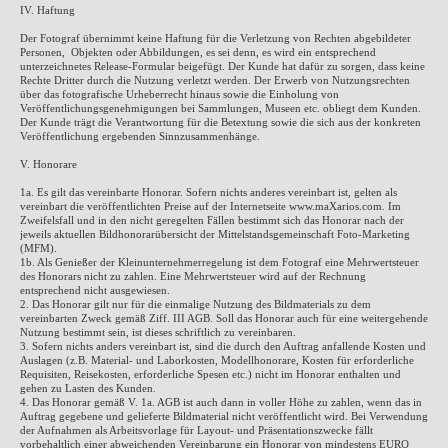
IV. Haftung
Der Fotograf übernimmt keine Haftung für die Verletzung von Rechten abgebildeter
Personen, Objekten oder Abbildungen, es sei denn, es wird ein entsprechend
unterzeichnetes Release-Formular beigefügt. Der Kunde hat dafür zu sorgen, dass keine
Rechte Dritter durch die Nutzung verletzt werden. Der Erwerb von Nutzungsrechten
über das fotografische Urheberrecht hinaus sowie die Einholung von
Veröffentlichungsgenehmigungen bei Sammlungen, Museen etc. obliegt dem Kunden.
Der Kunde trägt die Verantwortung für die Betextung sowie die sich aus der konkreten
Veröffentlichung ergebenden Sinnzusammenhänge.
V. Honorare
1a. Es gilt das vereinbarte Honorar. Sofern nichts anderes vereinbart ist, gelten als
vereinbart die veröffentlichten Preise auf der Internetseite www.maXarios.com. Im
Zweifelsfall und in den nicht geregelten Fällen bestimmt sich das Honorar nach der
jeweils aktuellen Bildhonorarübersicht der Mittelstandsgemeinschaft Foto-Marketing
(MFM).
1b. Als Genießer der Kleinunternehmerregelung ist dem Fotograf eine Mehrwertsteuer
des Honorars nicht zu zahlen. Eine Mehrwertsteuer wird auf der Rechnung
entsprechend nicht ausgewiesen.
2. Das Honorar gilt nur für die einmalige Nutzung des Bildmaterials zu dem
vereinbarten Zweck gemäß Ziff. III AGB. Soll das Honorar auch für eine weitergehende
Nutzung bestimmt sein, ist dieses schriftlich zu vereinbaren.
3. Sofern nichts anders vereinbart ist, sind die durch den Auftrag anfallende Kosten und
Auslagen (z.B. Material- und Laborkosten, Modellhonorare, Kosten für erforderliche
Requisiten, Reisekosten, erforderliche Spesen etc.) nicht im Honorar enthalten und
gehen zu Lasten des Kunden.
4. Das Honorar gemäß V. 1a. AGB ist auch dann in voller Höhe zu zahlen, wenn das in
Auftrag gegebene und gelieferte Bildmaterial nicht veröffentlicht wird. Bei Verwendung
der Aufnahmen als Arbeitsvorlage für Layout- und Präsentationszwecke fällt
vorbehaltlich einer abweichenden Vereinbarung ein Honorar von mindestens EURO